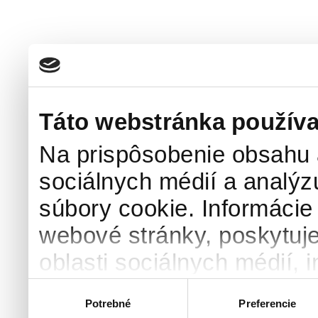
Táto webstránka používa
Na prispôsobenie obsahu a
sociálnych médií a analý
súbory cookie. Informácie
webové stránky, poskytuj
oblasti sociálnych médií, i
môžu príslušné informácie
Výber
Potrebné
Preferencie
súhlasu
ktoré ste im poskytli alebo