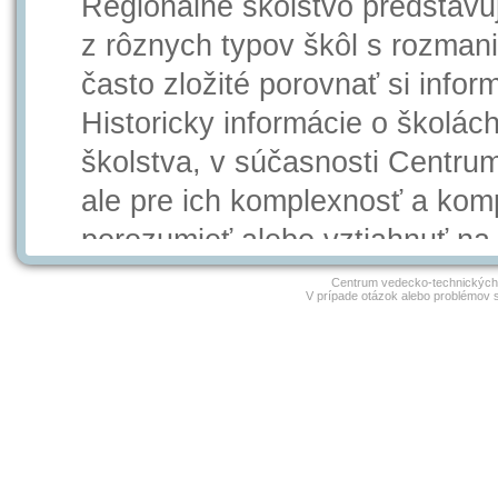
Regionálne školstvo predstav
z rôznych typov škôl s rozmani
často zložité porovnať si info
Historicky informácie o školác
školstva, v súčasnosti Centru
ale pre ich komplexnosť a kom
porozumieť alebo vztiahnuť na
do konkrétneho regiónu.
Centrum vedecko-technických 
V prípade otázok alebo problémov 
V projekte portálu Mapa regio
odstrániť túto bariéru a inform
podobe s využitím mapového r
Ak si myslíte, že zverejnené in