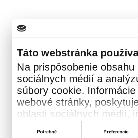
koncept
získal v roku 2001 am
Nobelovu cenu (zdieľanú spolu
Táto webstránka používa
Na prispôsobenie obsahu a
sociálnych médií a analý
súbory cookie. Informácie
webové stránky, poskytuj
oblasti sociálnych médií, i
môžu príslušné informácie
Výber
Potrebné
Preferencie
súhlasu
ktoré ste im poskytli alebo